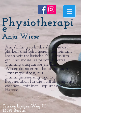
Physiotherapi
e
Anja Wiese
Am Anfang steht die Analyse der
Stärken und Schwächen. Gemeinsam
legen wir realistische Ziele fest, um
ein individuelles personalisiertes
Training auszuarbeiten. Ein
Wissenstransfer mit Beratung zum
Trainingsaufbau, zur
Trainingssteuerung und zur
Regeneration für die Fortführung eines
eigenen Trainings liegt uns am
Herzen.
Finkenkruger Weg 70
13591 Berlin